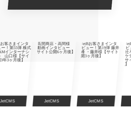
面談練習をしていた営業が顧
客商談に集中できる体制へ 工
数削減だけでなく、面談練習
の熟練度・送り出し品質も向
上。営業1人あたり月10〜15名
規模の送...
CMS
JetCMS
JetCMS
Jet