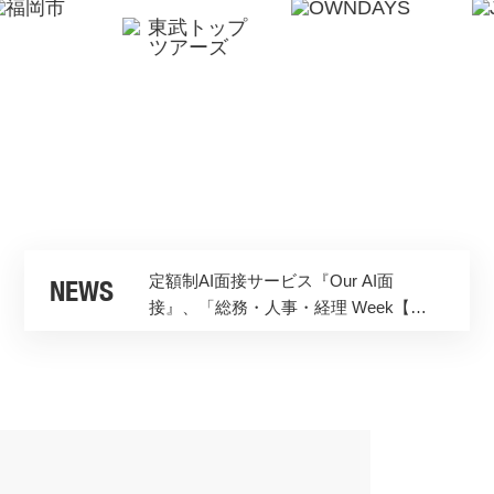
【Our AI面接】定額制アバター型AI面
接サービスが大幅アップデート。「深
掘り質問」「AIレポート出力」「動画
ダウンロード」など多彩な新機能を追
2026年 │ 夏季休業のお知らせ
加
定額制AI面接サービス『Our AI面
接』、「総務・人事・経理 Week【東
京】2026」に出展。ブースでAI面接を
無料体験いただけます
【Our AI面接】定額制アバター型AI面
NEWS
接サービスが大幅アップデート。「深
掘り質問」「AIレポート出力」「動画
ダウンロード」など多彩な新機能を追
2026年 │ 夏季休業のお知らせ
加
定額制AI面接サービス『Our AI面
接』、「総務・人事・経理 Week【東
京】2026」に出展。ブースでAI面接を