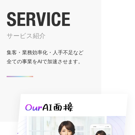
無料体験いただけます
【Our AI面接】定額制アバター型AI面
SERVICE
接サービスが大幅アップデート。「深
掘り質問」「AIレポート出力」「動画
ダウンロード」など多彩な新機能を追
サービス紹介
加
集客・業務効率化・人手不足など
全ての事業をAIで加速させます。