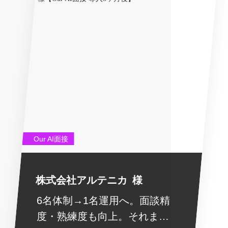
Our AI面接
株式会社アルテニカ 様
6名体制→1名運用へ。面談精
度・熟練度も向上。それまで