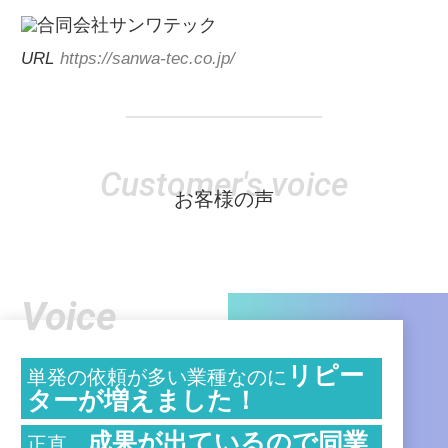
URL
https://sanwa-tec.co.jp/
Customer's voice
お客様の声
Voice
リピー
単発の依頼が多い業種なのに
ターが増えました！
成果が出ているので同業
正直、