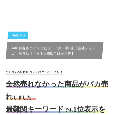
JetCMS
JetBお客さまインタビュー！第80弾 株式会社ディン
ゴ 松井様【サイト公開1年11ヶ月後】
Customer satisfaction !
全然売れなかった商品がバカ売
れ
しました！
最難関キーワード
1位表示を
でも