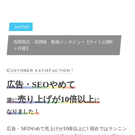
JetCMS
高間商店・高間様 動画インタビュー【サイト公開6
ヶ月後】
Customer satisfaction !
広告・SEOやめて
売り上げが10倍以上
逆に
に
なりました！
広告・SEOやめて売上げが10倍以上に! 現在ではランニン