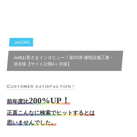
JetCMS
JetBお客さまインタビュー！第20弾 優惺設備工業・
清水様【サイト公開4ヶ月後】
Customer satisfaction !
200%UP！
前年度比
正直こんなに検索でヒットするとは
思いませんでした。