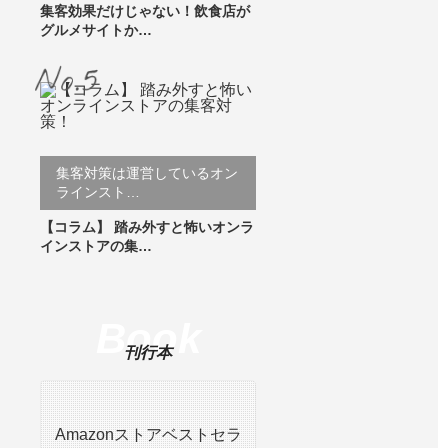
集客効果だけじゃない！飲食店が
グルメサイトか…
集客対策は運営しているオン
ラインスト…
【コラム】 踏み外すと怖いオンラ
インストアの集…
Book
刊行本
Amazonストアベストセラ