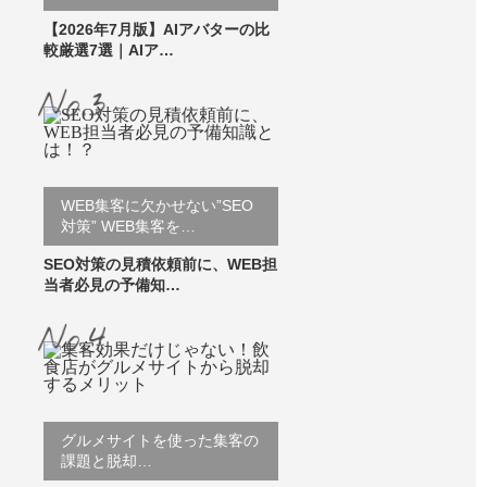
【2026年7月版】AIアバターの比
較厳選7選｜AIア…
WEB集客に欠かせない”SEO
対策” WEB集客を…
SEO対策の見積依頼前に、WEB担
当者必見の予備知…
グルメサイトを使った集客の
課題と脱却…