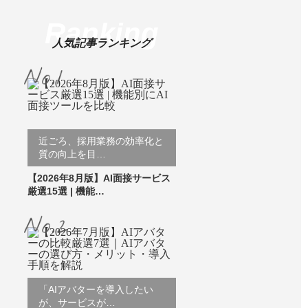
Ranking
人気記事ランキング
近ごろ、採用業務の効率化と
質の向上を目…
【2026年8月版】AI面接サービス
厳選15選 | 機能…
「AIアバターを導入したい
が、サービスが…