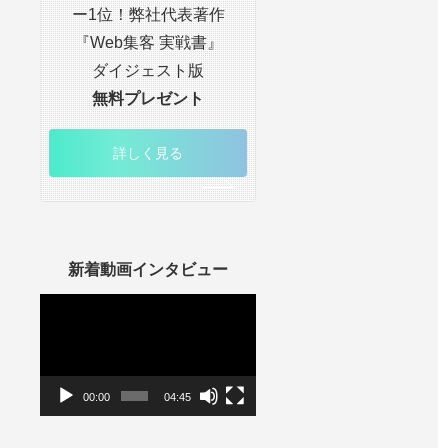
ー1位！弊社代表著作
『Web集客 実戦書』
ダイジェスト版
無料プレゼント
詳しく見る
新着動画インタビュー
動
画
プ
レ
ー
ヤ
ー
00:00
04:45