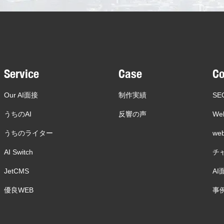
Service
Case
C
Our AI面接
制作実績
SE
うちのAI
反響の声
We
うちのライター
w
AI Switch
チ
JetCMS
AI
優良WEB
事例