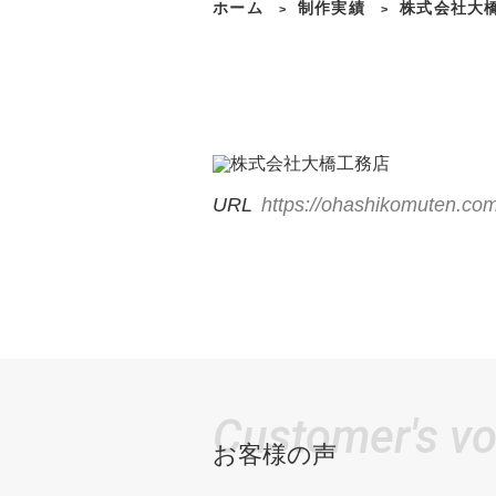
ホーム
制作実績
株式会社大
>
>
URL
https://ohashikomuten.com
Customer's vo
お客様の声