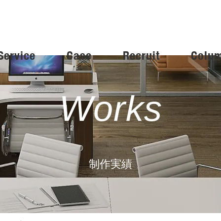
Service
Case
Recruit
Colu
Works
制作実績