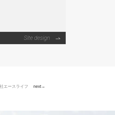
Site design
社エースライフ
next→