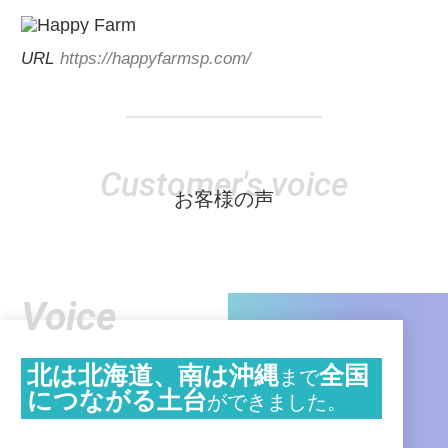
URL
https://happyfarmsp.com/
Customer's voice
お客様の声
Voice
北は北海道、南は沖縄
全国
まで
につながる土台
ができました。