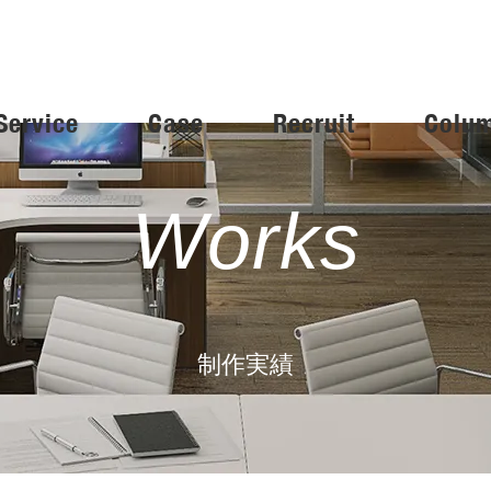
Service
Case
Recruit
Colu
Works
制作実績