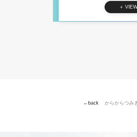
＋ VIE
←back
からからつみ