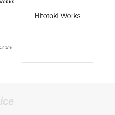
 WORKS
Hitotoki Works
s.com/
ice