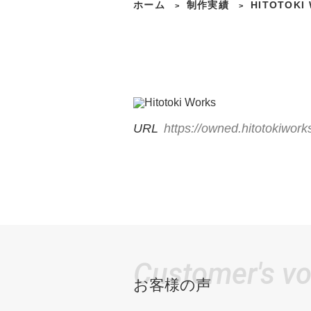
ホーム
制作実績
HITOTOKI
>
>
URL
https://owned.hitotokiwork
Customer's vo
お客様の声