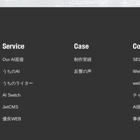
Service
Case
C
Our AI面接
制作実績
SE
うちのAI
反響の声
We
うちのライター
w
AI Switch
チ
JetCMS
AI
優良WEB
事例