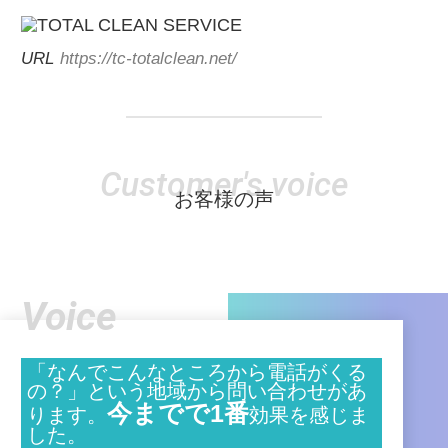
URL
https://tc-totalclean.net/
Customer's voice
お客様の声
Voice
「なんでこんなところから電話がくる
の？」という地域から問い合わせがあ
今までで1番
ります。
効果を感じま
した。