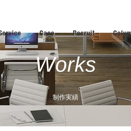
Service
Case
Recruit
Colu
Works
制作実績