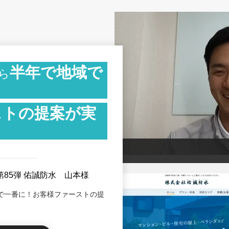
半年で地域で
ら
ストの提案が実
第85弾 佑誠防水 山本様
で一番に！お客様ファーストの提