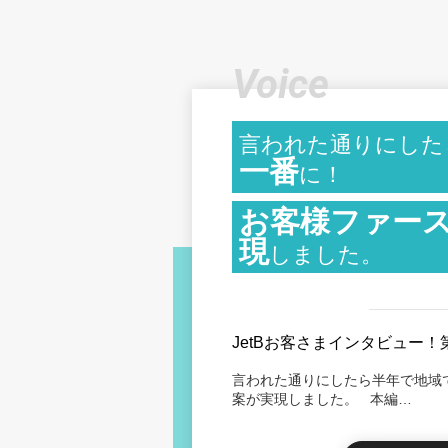
Voice
言われた通りにした
一番
に！
お客様ファー
現
しました。
JetBお客さまインタビュー！
言われた通りにしたら半年で地域
案が実現しました。 本編…