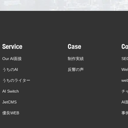
Service
Case
C
Our AI面接
制作実績
SE
うちのAI
反響の声
We
うちのライター
w
AI Switch
チ
JetCMS
AI
優良WEB
事例