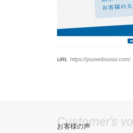
URL
https://yuuseibousui.com/
Customer's vo
お客様の声