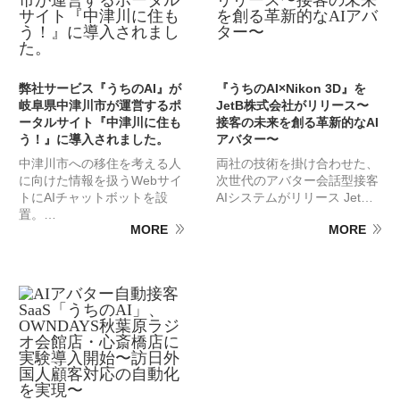
弊社サービス『うちのAI』が
『うちのAI×Nikon 3D』を
岐阜県中津川市が運営するポ
JetB株式会社がリリース〜
ータルサイト『中津川に住も
接客の未来を創る革新的なAI
う！』に導入されました。
アバター〜
中津川市への移住を考える人
両社の技術を掛け合わせた、
に向けた情報を扱うWebサイ
次世代のアバター会話型接客
トにAIチャットボットを設
AIシステムがリリース Jet…
置。…
MORE
MORE