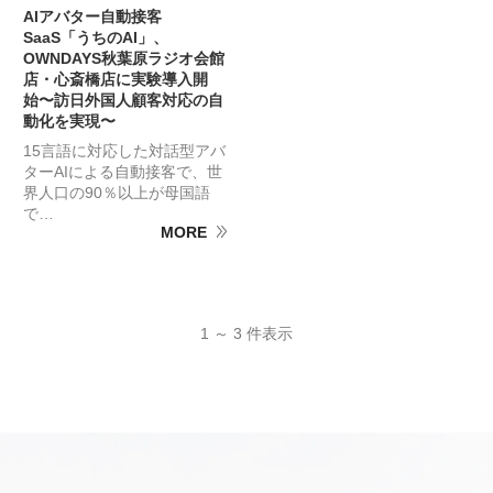
AIアバター自動接客
SaaS「うちのAI」、
OWNDAYS秋葉原ラジオ会館
店・心斎橋店に実験導入開
始〜訪日外国人顧客対応の自
動化を実現〜
15言語に対応した対話型アバ
ターAIによる自動接客で、世
界人口の90％以上が母国語
で…
MORE
1 ～ 3 件表示