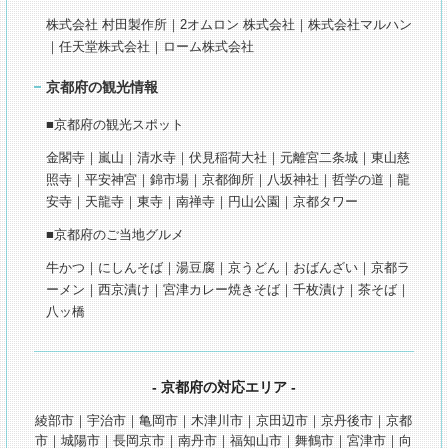
株式会社 村田製作所｜2オムロン 株式会社｜株式会社マルハン
｜任天堂株式会社｜ローム株式会社
京都府の観光情報
■京都府の観光スポット
金閣寺｜嵐山｜清水寺｜伏見稲荷大社｜元離宮二条城｜東山慈
照寺｜平安神宮｜錦市場｜京都御所｜八坂神社｜哲学の道｜龍
安寺｜天龍寺｜東寺｜南禅寺｜円山公園｜京都タワー
■京都府のご当地グルメ
牛かつ｜にしんそば｜湯豆腐｜京うどん｜おばんざい｜京都ラ
ーメン｜西京漬け｜宮津カレー焼きそば｜千枚漬け｜茶そば｜
八ッ橋
- 京都府の対応エリア -
綾部市｜宇治市｜亀岡市｜木津川市｜京田辺市｜京丹後市｜京都
市｜城陽市｜長岡京市｜南丹市｜福知山市｜舞鶴市｜宮津市｜向