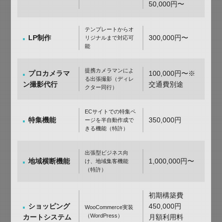
50,000円〜
テンプレートからオ
LP制作
300,000円〜
リジナルまで対応可
能
提携カメラマンによ
プロカメラマ
100,000円〜※
る出張撮影（ディレ
ン撮影代行
交通費別途
クター同行）
ECサイトでの特集ペ
特集機能
350,000円
ージを半自動作成で
きる機能（特許）
出張型ビジネス向
地域横断機能
1,000,000円〜
け、地域集客機能
（特許）
初期構築費
ショッピング
450,000円
WooCommerce実装
（WordPress）
カートシステム
月額利用料