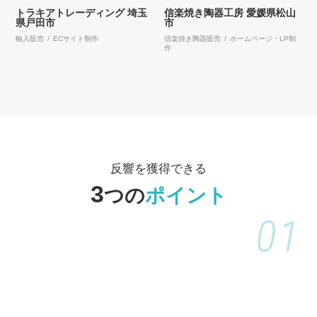
トラキアトレーディング
埼玉
信楽焼き陶器工房
愛媛県松山
県戸田市
市
輸入販売 / ECサイト制作
信楽焼き陶器販売 / ホームページ・LP制
作
反響を獲得できる
3
つの
ポイント