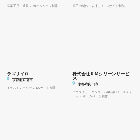
洋菓子店・通販 / ホームページ制作
扇子の制作・箔押し / ECサイト制作
ラズリイロ
株式会社ＫＭクリーンサービ
ス
京都府京都市
京都府向日市
イラストレーター / ECサイト制作
ハウスクリーニング・不用品回収・リフォ
ーム / ホームページ制作