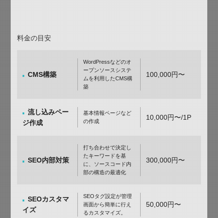
料金の目安
WordPressなどのオ
ープンソースシステ
CMS構築
100,000円〜
ムを利用したCMS構
築
流し込みペー
基本情報ページなど
10,000円〜/1P
の作成
ジ作成
打ち合わせで決定し
たキーワードを基
SEO内部対策
300,000円〜
に、ソースコード内
部の構造の最適化
SEOタグ設定が管理
SEOカスタマ
50,000円〜
画面から簡単に行え
イズ
るカスタマイズ。