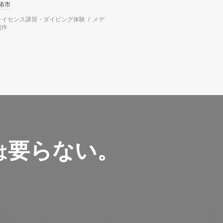
添市
イセンス講習・ダイビング体験 / メデ
制作
要らない。
は
。