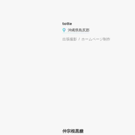
totte
沖縄県島尻郡
出張撮影 / ホームページ制作
仲宗根黒糖