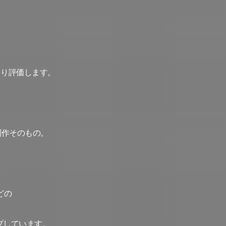
より評価します。
制作そのもの。
どの
プしています。