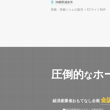
沖縄県浦添市
黒糖・黒糖ジャムの販売 / ECサイト制作
圧倒的
ホ
な
金
経済産業省おもてなし企画