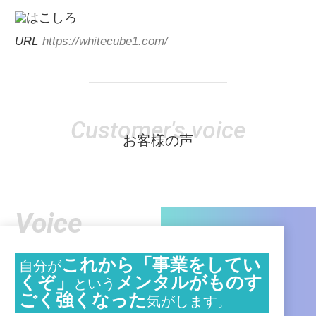
URL
https://whitecube1.com/
Customer's voice
お客様の声
Voice
これから「事業をしてい
自分が
くぞ」
メンタルがものす
という
ごく強くなった
気がします。