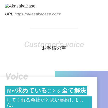
URL
https://akasakabase.com/
Customer's voice
お客様の声
Voice
求めている
全て解決
僕が
ことを
してくれる会社だと思い契約しまし
た。