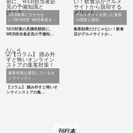
WEB集客に欠かせな
グルメサイトを使った集客
い”SEO対策” WEB集客を…
の課題と脱却…
SEO対策の見積依頼前に、
集客効果だけじゃない！飲食
WEB担当者必見の予備知…
店がグルメサイトか…
集客対策は運営しているオ
ンラインスト…
【コラム】 踏み外すと怖いオ
ンラインストアの集…
Book
刊行本