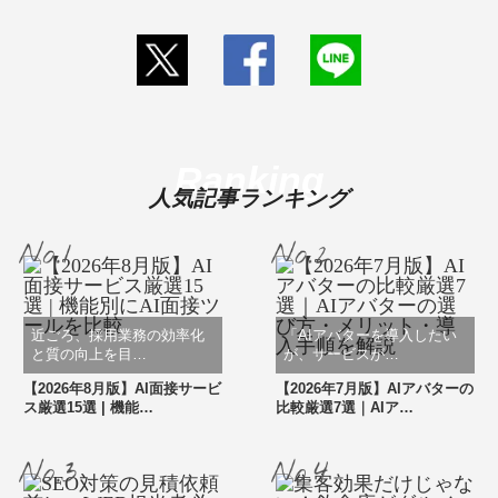
Ranking
人気記事ランキング
近ごろ、採用業務の効率化
「AIアバターを導入したい
と質の向上を目…
が、サービスが…
【2026年8月版】AI面接サービ
【2026年7月版】AIアバターの
ス厳選15選 | 機能…
比較厳選7選｜AIア…