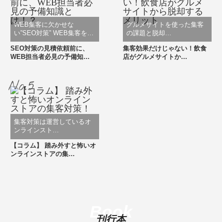
WEB集客に欠かせな
グルメサイトを使った集客
い”SEO対策” WEB集客を…
の課題と脱却…
SEO対策の見積依頼前に、
集客効果だけじゃない！飲食
WEB担当者必見の予備知…
店がグルメサイトか…
集客対策は運営しているオ
ンラインスト…
【コラム】 踏み外すと怖いオ
ンラインストアの集…
Book
刊行本