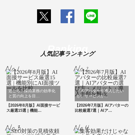
Ranking
人気記事ランキング
近ごろ、採用業務の効率化
「AIアバターを導入したい
と質の向上を目…
が、サービスが…
【2026年8月版】AI面接サービ
【2026年7月版】AIアバターの
ス厳選15選 | 機能…
比較厳選7選｜AIア…