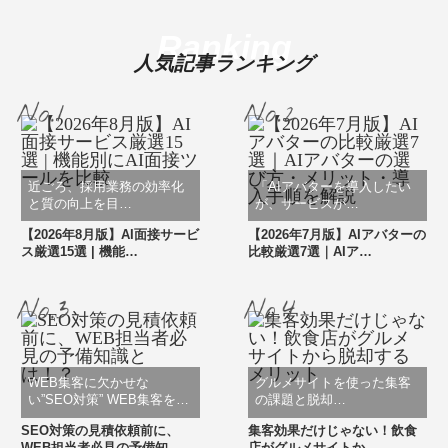
Ranking
人気記事ランキング
近ごろ、採用業務の効率化
「AIアバターを導入したい
と質の向上を目…
が、サービスが…
【2026年8月版】AI面接サービ
【2026年7月版】AIアバターの
ス厳選15選 | 機能…
比較厳選7選｜AIア…
WEB集客に欠かせな
グルメサイトを使った集客
い”SEO対策” WEB集客を…
の課題と脱却…
SEO対策の見積依頼前に、
集客効果だけじゃない！飲食