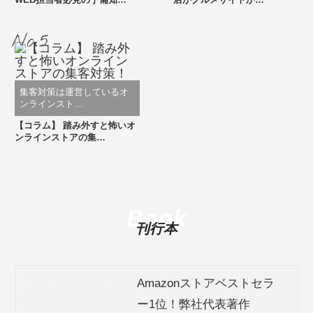
WEB担当者必見の予備知…
店がグルメサイトか…
集客対策は運営しているオ
ンラインスト…
【コラム】 踏み外すと怖いオ
ンラインストアの集…
Book
刊行本
Amazonストアベストセラ
ー1位！弊社代表著作