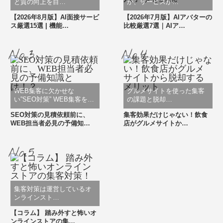
と質の向上を目…
が、サービスが…
【2026年8月版】AI面接サービ
【2026年7月版】AIアバターの
ス厳選15選 | 機能…
比較厳選7選｜AIア…
WEB集客に欠かせな
グルメサイトを使った集客
い”SEO対策” WEB集客を…
の課題と脱却…
SEO対策の見積依頼前に、
集客効果だけじゃない！飲食
WEB担当者必見の予備知…
店がグルメサイトか…
集客対策は運営しているオ
ンラインスト…
【コラム】 踏み外すと怖いオ
ンラインストアの集…