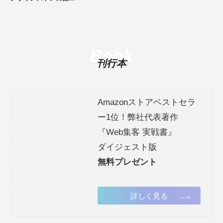
Book
刊行本
Amazonストアベストセラ
ー1位！弊社代表著作
『Web集客 実戦書』
ダイジェスト版
無料プレゼント
詳しく見る