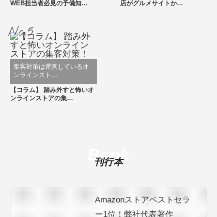
WEB担当者必見の予備知…
店がグルメサイトか…
集客対策は運営しているオ
ンラインスト…
【コラム】 踏み外すと怖いオ
ンラインストアの集…
Book
刊行本
Amazonストアベストセラ
ー1位！弊社代表著作