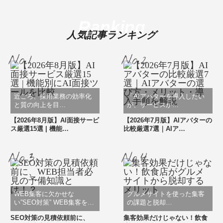
Ranking
人気記事ランキング
近ごろ、採用業務の効率化
「AIアバターを導入したい
と質の向上を目…
が、サービスが…
【2026年8月版】AI面接サービ
【2026年7月版】AIアバターの
ス厳選15選 | 機能…
比較厳選7選｜AIア…
WEB集客に欠かせな
グルメサイトを使った集客
い”SEO対策” WEB集客を…
の課題と脱却…
SEO対策の見積依頼前に、
集客効果だけじゃない！飲食