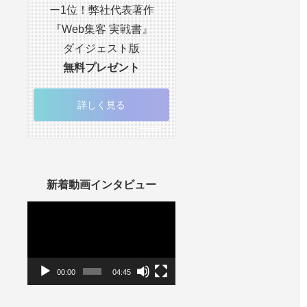
ー1位！弊社代表著作
『Web集客 実戦書』
ダイジェスト版
無料プレゼント
詳しく見る
新着動画インタビュー
動
画
プ
レ
ー
ヤ
ー
00:00
04:45