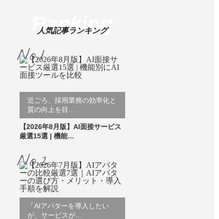
Ranking
人気記事ランキング
近ごろ、採用業務の効率化と
質の向上を目…
【2026年8月版】AI面接サービス
厳選15選 | 機能…
「AIアバターを導入したい
が、サービスが…