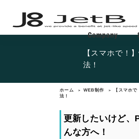
Company
【スマホで！】
法！
ホーム
WEB制作
【スマホで
>
>
法！
更新したいけど、
んな方へ！