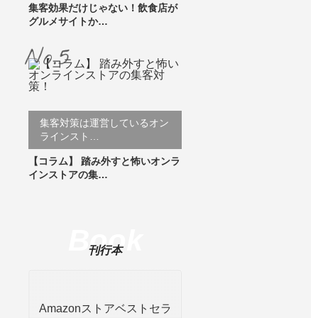
集客効果だけじゃない！飲食店が
グルメサイトか…
集客対策は運営しているオン
ラインスト…
【コラム】 踏み外すと怖いオンラ
インストアの集…
Book
刊行本
Amazonストアベストセラ