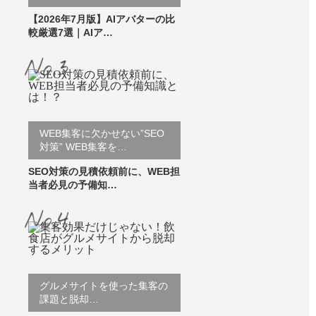
【2026年7月版】AIアバターの比
較厳選7選｜AIア…
WEB集客に欠かせない”SEO
対策” WEB集客を…
SEO対策の見積依頼前に、WEB担
当者必見の予備知…
グルメサイトを使った集客の
課題と脱却…