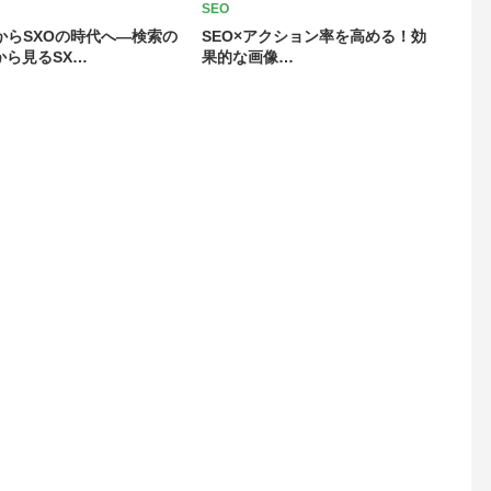
SEO
OからSXOの時代へ―検索の
SEO×アクション率を高める！効
から見るSX…
果的な画像…