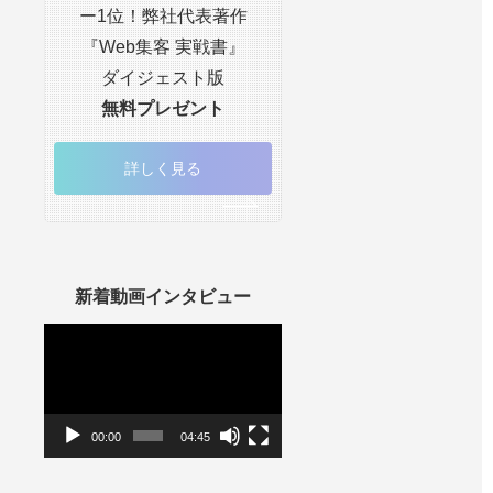
ー1位！弊社代表著作
『Web集客 実戦書』
ダイジェスト版
無料プレゼント
詳しく見る
新着動画インタビュー
動
画
プ
レ
ー
ヤ
ー
00:00
04:45