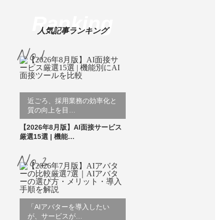
Ranking
人気記事ランキング
近ごろ、採用業務の効率化と
質の向上を目…
【2026年8月版】AI面接サービス
厳選15選 | 機能…
「AIアバターを導入したい
が、サービスが…