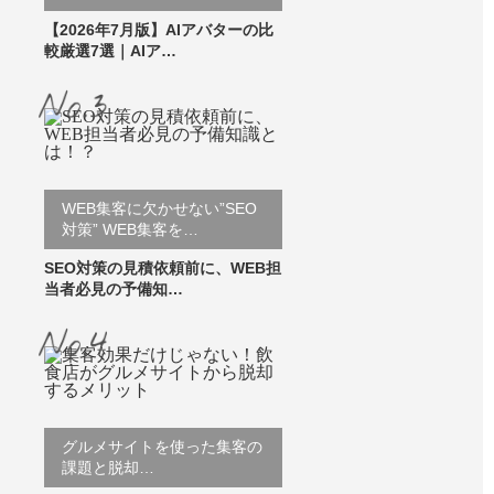
【2026年7月版】AIアバターの比
較厳選7選｜AIア…
WEB集客に欠かせない”SEO
対策” WEB集客を…
SEO対策の見積依頼前に、WEB担
当者必見の予備知…
グルメサイトを使った集客の
課題と脱却…