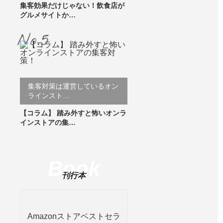
集客効果だけじゃない！飲食店が
グルメサイトか…
集客対策は運営しているオン
ラインスト…
【コラム】 踏み外すと怖いオンラ
インストアの集…
Book
刊行本
Amazonストアベストセラ