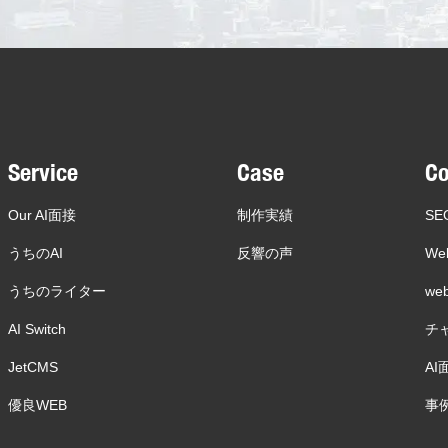
Service
Case
C
Our AI面接
制作実績
SE
うちのAI
反響の声
We
うちのライター
w
AI Switch
チ
JetCMS
AI
優良WEB
事例