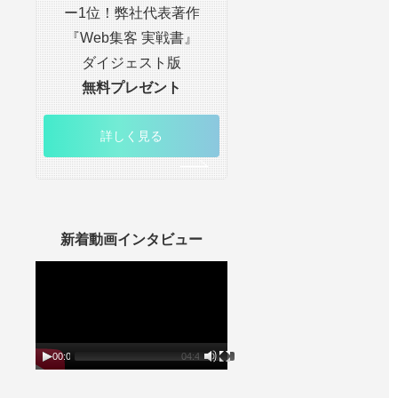
ー1位！弊社代表著作
『Web集客 実戦書』
ダイジェスト版
無料プレゼント
詳しく見る
新着動画インタビュー
動
画
プ
レ
ー
ヤ
ー
00:00
04:45