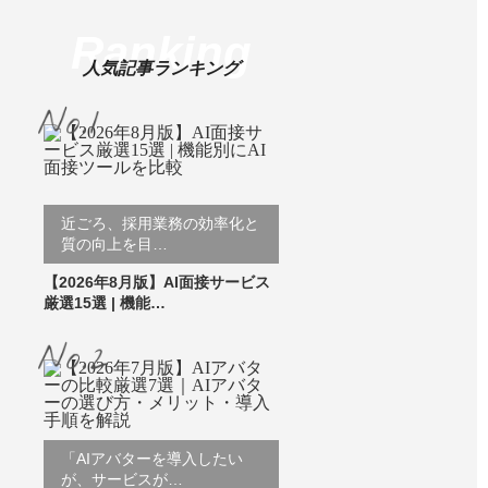
Ranking
人気記事ランキング
近ごろ、採用業務の効率化と
質の向上を目…
【2026年8月版】AI面接サービス
厳選15選 | 機能…
「AIアバターを導入したい
が、サービスが…