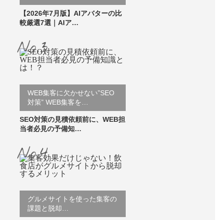
【2026年7月版】AIアバターの比
較厳選7選｜AIア…
WEB集客に欠かせない”SEO
対策” WEB集客を…
SEO対策の見積依頼前に、WEB担
当者必見の予備知…
グルメサイトを使った集客の
課題と脱却…