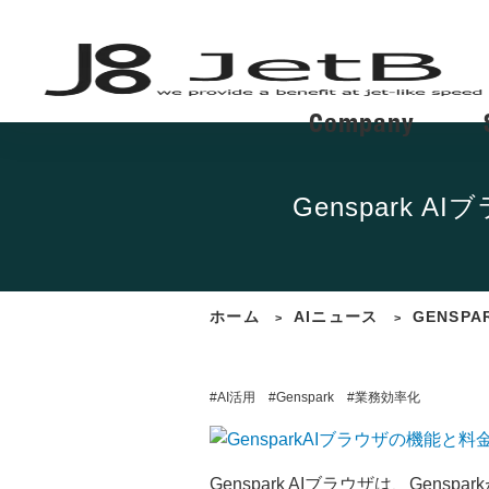
Company
Genspark
ホーム
AIニュース
GENSP
>
>
#AI活用
#Genspark
#業務効率化
Genspark AIブラウザは、Gen