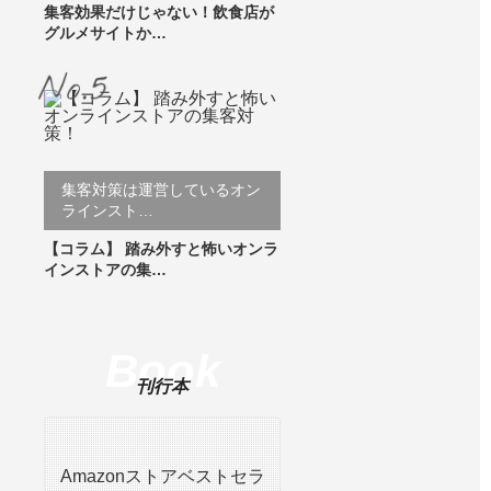
集客効果だけじゃない！飲食店が
グルメサイトか…
集客対策は運営しているオン
ラインスト…
【コラム】 踏み外すと怖いオンラ
インストアの集…
Book
刊行本
Amazonストアベストセラ