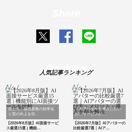
Share
Ranking
人気記事ランキング
近ごろ、採用業務の効率化
「AIアバターを導入したい
と質の向上を目…
が、サービスが…
【2026年8月版】AI面接サービ
【2026年7月版】AIアバターの
ス厳選15選 | 機能…
比較厳選7選｜AIア…