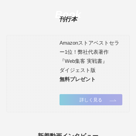
Book
刊行本
Amazonストアベストセラ
ー1位！弊社代表著作
『Web集客 実戦書』
ダイジェスト版
無料プレゼント
詳しく見る