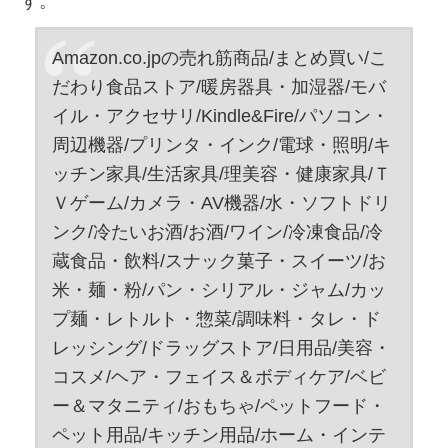
す。
Amazon.co.jpの売れ筋商品/まとめ買い/こ
だわり食品ストア/暖房器具・加湿器/モバ
イル・アクセサリ/Kindle&Fire/パソコン・
周辺機器/プリンタ・インク/電球・照明/キ
ッチン家具/生活家具/理美容・健康家具/Ｔ
Ｖゲーム/カメラ・AV機器/水・ソフトドリ
ンク/冷たいお酒/お酒/ワイン/冷凍食品/冷
蔵食品・飲料/スナック菓子・スイーツ/お
米・麺・粉/パン・シリアル・ジャム/カッ
プ麺・レトルト・惣菜/調味料・タレ・ド
レッシング/ドラッグストア/日用品/美容・
コスメ/ヘア・フェイス＆ボディケア/ベビ
ー＆マタニティ/おもちゃ/ペットフード・
ペット用品/キッチン用品/ホーム・インテ