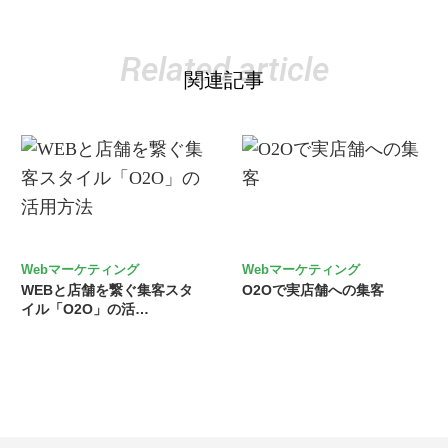
Related article
関連記事
Webマーケティング
Webマーケティング
WEBと店舗を繋ぐ集客スタ
O2Oで実店舗への集客
イル「O2O」の活…