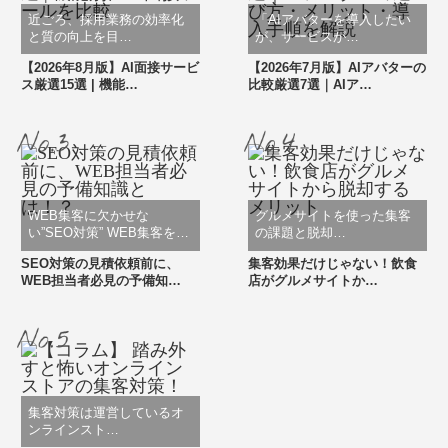
近ごろ、採用業務の効率化
「AIアバターを導入したい
と質の向上を目…
が、サービスが…
【2026年8月版】AI面接サービ
【2026年7月版】AIアバターの
ス厳選15選 | 機能…
比較厳選7選｜AIア…
WEB集客に欠かせな
グルメサイトを使った集客
い”SEO対策” WEB集客を…
の課題と脱却…
SEO対策の見積依頼前に、
集客効果だけじゃない！飲食
WEB担当者必見の予備知…
店がグルメサイトか…
集客対策は運営しているオ
ンラインスト…