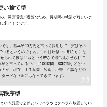
使い捨て型
の、労働環境が過酷なため、長期間の就業が難しいケ
に多いそうです。
やでは、基本給20万円と言って採用して、実はその
れているというのですね。これは研修中に明らかにな
させられて彼は24歳という若さで過労死させられて
給と言っている中に月100時間、80時間などとい
うのが、現在、ＩＴ産業、飲食、小売、介護などの
ンダードな状況にもなってきています。
無秩序型
という態度で公然とパワハラやセクハラを放置してい