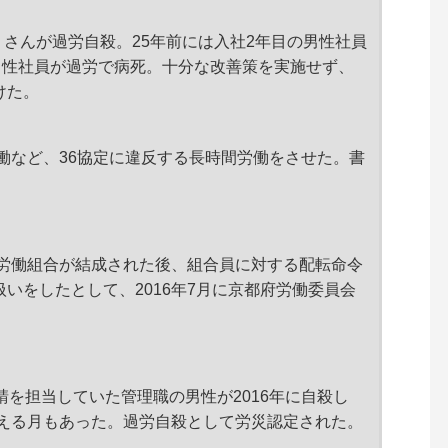
つりさんが過労自殺。25年前には入社2年目の男性社員
男性社員が過労で病死。十分な改善策を実施せず、
けた。
労働など、36協定に違反する長時間労働をさせた。書
に労働組合が結成された後、組合員に対する配転命令
いをしたとして、2016年7月に京都府労働委員会
。
請を担当していた管理職の男性が2016年に自殺し
超える月もあった。過労自殺として労災認定された。