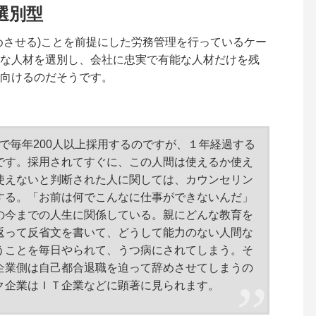
選別型
めさせる)ことを前提にした労務管理を行っているケー
な人材を選別し、会社に忠実で有能な人材だけを残
向けるのだそうです。
模で毎年200人以上採用するのですが、１年経過する
です。採用されてすぐに、この人間は使えるか使え
使えないと判断された人に関しては、カウンセリン
する。「お前は何でこんなに仕事ができないんだ」
の今までの人生に関係している。親にどんな教育を
返って反省文を書いて、どうして能力のない人間な
うことを毎日やられて、うつ病にされてしまう。そ
企業側は自己都合退職を迫って辞めさせてしまうの
ク企業はＩＴ企業などに顕著に見られます。