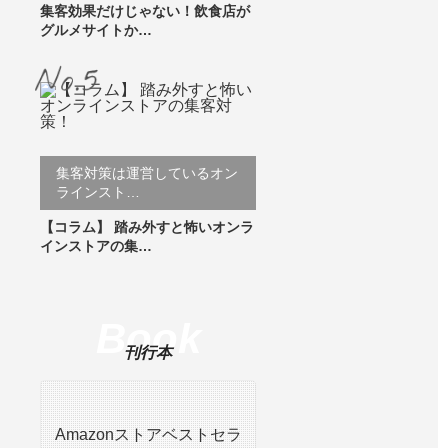
集客効果だけじゃない！飲食店が
グルメサイトか…
集客対策は運営しているオン
ラインスト…
【コラム】 踏み外すと怖いオンラ
インストアの集…
Book
刊行本
Amazonストアベストセラ