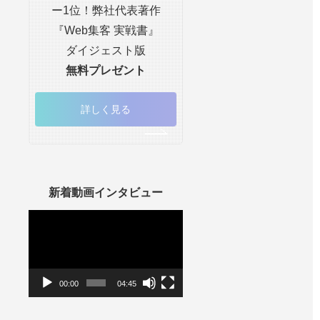
ー1位！弊社代表著作
『Web集客 実戦書』
ダイジェスト版
無料プレゼント
詳しく見る
新着動画インタビュー
動
画
プ
レ
ー
ヤ
ー
00:00
04:45