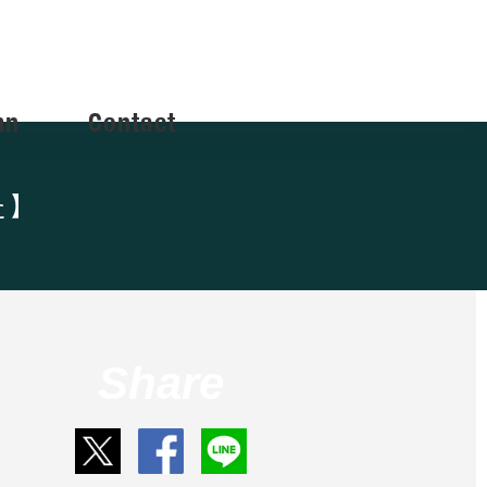
mn
Contact
た】
Share