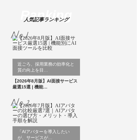
Ranking
人気記事ランキング
近ごろ、採用業務の効率化と
質の向上を目…
【2026年8月版】AI面接サービス
厳選15選 | 機能…
「AIアバターを導入したい
が、サービスが…