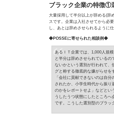
ブラック企業の特徴①
大量採用して半分以上が辞める(辞
スです。企業は入社させてから必要
し、あとは辞めさせられるように仕
◆POSSEに寄せられた相談例◆
あるＩＴ企業では、1,000人規
と半分は辞めさせられているの
ないかという選別が行われて、
グと称する徹底的な嫌がらせを
「会社に貢献できないのは自分
されたか、小学生時代から振り
のかをレポートせよ」などとい
うしたうつ状態にしたところへ
です。こうした選別型のブラッ