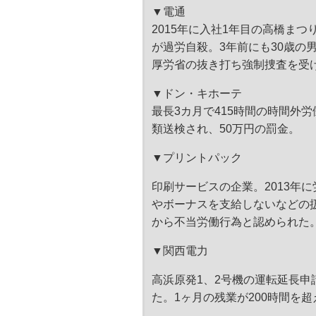
▼電通
2015年に入社1年目の高橋ま
が過労自殺。3年前にも30歳の
厚労省の抜き打ち強制捜査を受
▼ドン・キホーテ
最長3カ月で415時間の時間外
類送検され、50万円の罰金。
▼プリントパック
印刷サービスの企業。2013年
やボーナスを支給しないなどの扱
から不当労働行為と認められた
▼関西電力
高浜原発1、2号機の運転延長申
た。1ヶ月の残業が200時間を