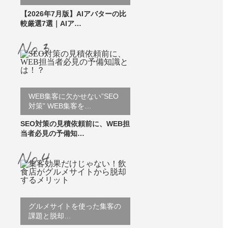
【2026年7月版】AIアバターの比
較厳選7選｜AIア…
WEB集客に欠かせない”SEO
対策” WEB集客を…
SEO対策の見積依頼前に、WEB担
当者必見の予備知…
グルメサイトを使った集客の
課題と脱却…