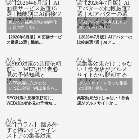
近ごろ、採用業務の効率化
「AIアバターを導入したい
と質の向上を目…
が、サービスが…
【2026年8月版】AI面接サービ
【2026年7月版】AIアバターの
ス厳選15選 | 機能…
比較厳選7選｜AIア…
WEB集客に欠かせな
グルメサイトを使った集客
い”SEO対策” WEB集客を…
の課題と脱却…
SEO対策の見積依頼前に、
集客効果だけじゃない！飲食
WEB担当者必見の予備知…
店がグルメサイトか…