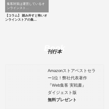
集客対策は運営しているオ
ンラインスト…
【コラム】 踏み外すと怖いオ
ンラインストアの集…
Book
刊行本
Amazonストアベストセラ
ー1位！弊社代表著作
『Web集客 実戦書』
ダイジェスト版
無料プレゼント