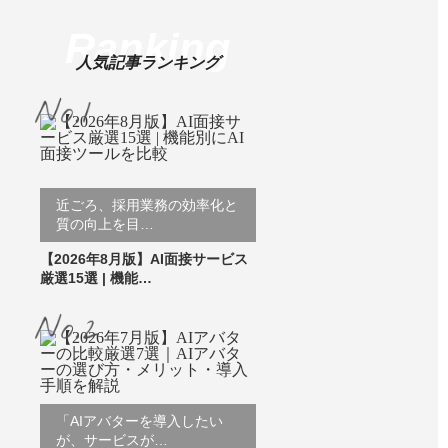
Ranking
人気記事ランキング
近ごろ、採用業務の効率化と
質の向上を目…
【2026年8月版】AI面接サービス
厳選15選 | 機能…
「AIアバターを導入したい
が、サービスが…