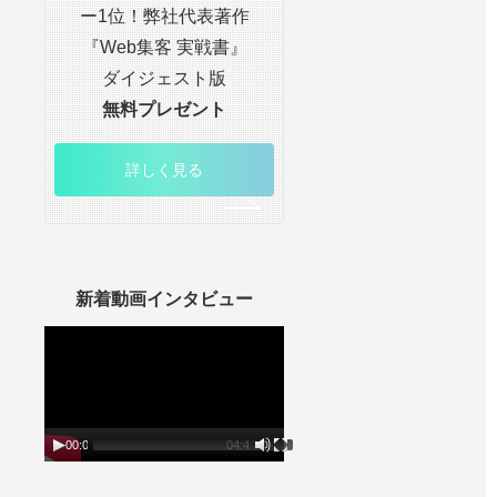
ー1位！弊社代表著作
『Web集客 実戦書』
ダイジェスト版
無料プレゼント
詳しく見る
新着動画インタビュー
動
画
プ
レ
ー
ヤ
ー
00:00
04:45