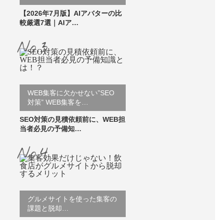
【2026年7月版】AIアバターの比
較厳選7選｜AIア…
WEB集客に欠かせない”SEO
対策” WEB集客を…
SEO対策の見積依頼前に、WEB担
当者必見の予備知…
グルメサイトを使った集客の
課題と脱却…