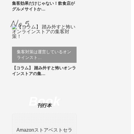
集客効果だけじゃない！飲食店が
グルメサイトか…
集客対策は運営しているオン
ラインスト…
【コラム】 踏み外すと怖いオンラ
インストアの集…
Book
刊行本
Amazonストアベストセラ