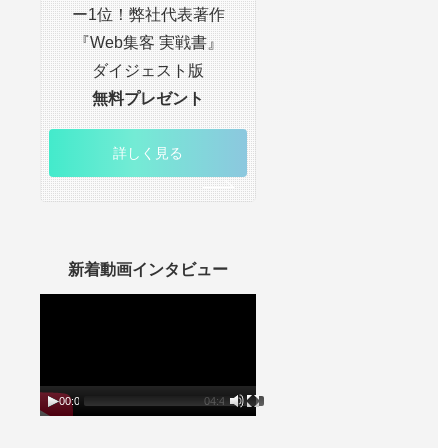
ー1位！弊社代表著作
『Web集客 実戦書』
ダイジェスト版
無料プレゼント
詳しく見る
新着動画インタビュー
動
画
プ
レ
ー
ヤ
ー
00:00
04:45