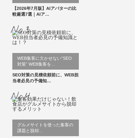
【2026年7月版】AIアバターの比
較厳選7選｜AIア…
WEB集客に欠かせない”SEO
対策” WEB集客を…
SEO対策の見積依頼前に、WEB担
当者必見の予備知…
グルメサイトを使った集客の
課題と脱却…