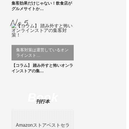
集客効果だけじゃない！飲食店が
グルメサイトか…
集客対策は運営しているオン
ラインスト…
【コラム】 踏み外すと怖いオンラ
インストアの集…
Book
刊行本
Amazonストアベストセラ