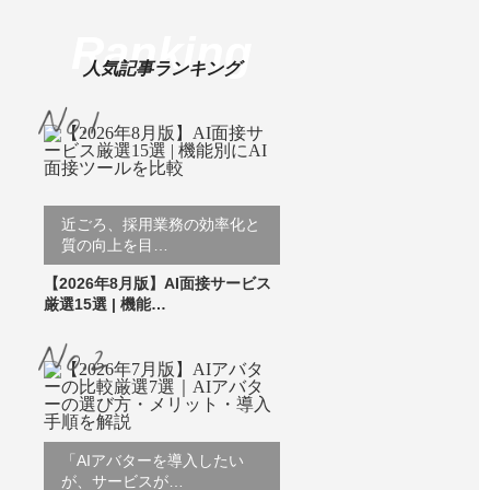
Ranking
人気記事ランキング
近ごろ、採用業務の効率化と
質の向上を目…
【2026年8月版】AI面接サービス
厳選15選 | 機能…
「AIアバターを導入したい
が、サービスが…