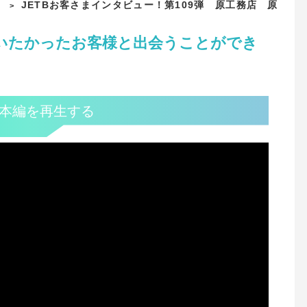
JETBお客さまインタビュー！第109弾 原工務店 原
>
いたかったお客様と出会うことができ
本編を再生する