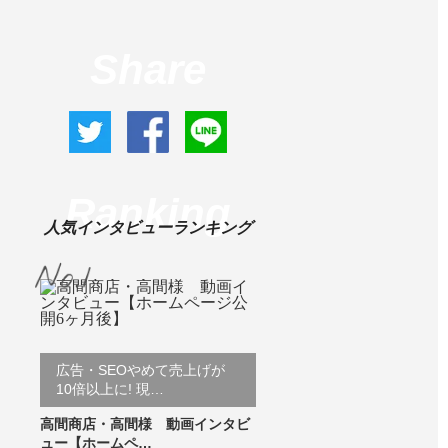
Share
Ranking
人気インタビューランキング
広告・SEOやめて売上げが
10倍以上に! 現…
高間商店・高間様 動画インタビ
ュー【ホームペ…