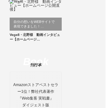
自分の想いをWEBサイトで
表現できました！…
Vege8・北野様 動画インタビュ
ー【ホームページ…
Book
刊行本
Amazonストアベストセラ
ー1位！弊社代表著作
『Web集客 実戦書』
ダイジェスト版