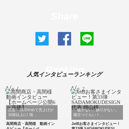
Share
Ranking
人気インタビューランキング
広告・SEOやめて売上げが
「嘘がない、飾りがない」
10倍以上に! 現…
腹立つぐらい！…
高間商店・高間様 動画イン
JetBお客さまインタビュー！
タビュー【ホームペ…
第33弾 SADAMOKUDESI…