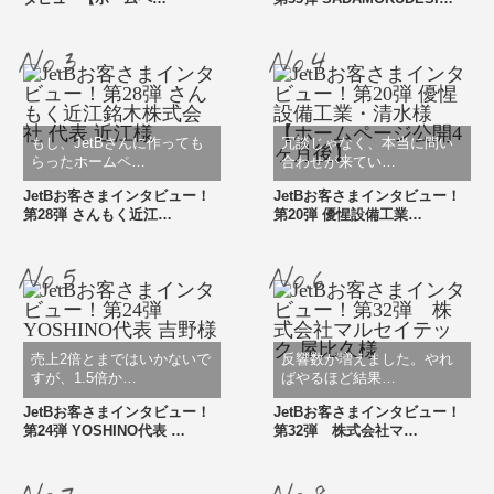
もし、JetBさんに作っても
冗談じゃなく、本当に問い
らったホームペ…
合わせが来てい…
JetBお客さまインタビュー！
JetBお客さまインタビュー！
第28弾 さんもく近江…
第20弾 優惺設備工業…
売上2倍とまではいかないで
反響数が増えました。やれ
すが、1.5倍か…
ばやるほど結果…
JetBお客さまインタビュー！
JetBお客さまインタビュー！
第24弾 YOSHINO代表 …
第32弾 株式会社マ…