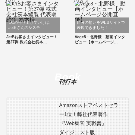
ECの売り上げでいけば、
自分の想いをWEBサイトで
JetBさんのシステ…
表現できました！…
JetBお客さまインタビュー！
Vege8・北野様 動画インタ
第27弾 株式会社笏本…
ビュー【ホームページ…
Book
刊行本
Amazonストアベストセラ
ー1位！弊社代表著作
『Web集客 実戦書』
ダイジェスト版