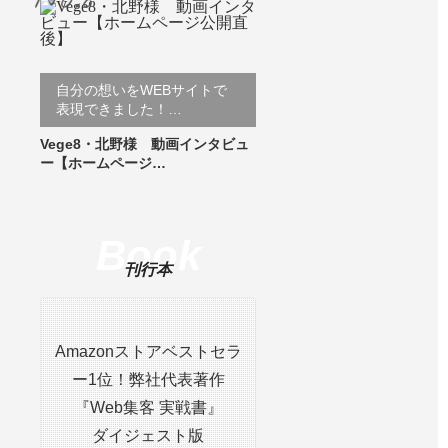
自分の想いをWEBサイトで
表現できました！…
Vege8・北野様 動画インタビュ
ー【ホームページ…
Book
刊行本
Amazonストアベストセラ
ー1位！弊社代表著作
『Web集客 実戦書』
ダイジェスト版