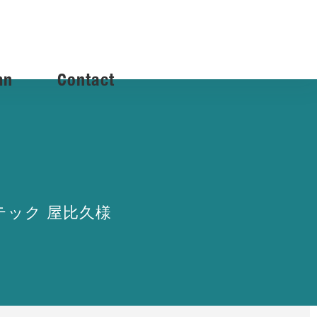
mn
Contact
テック 屋比久様