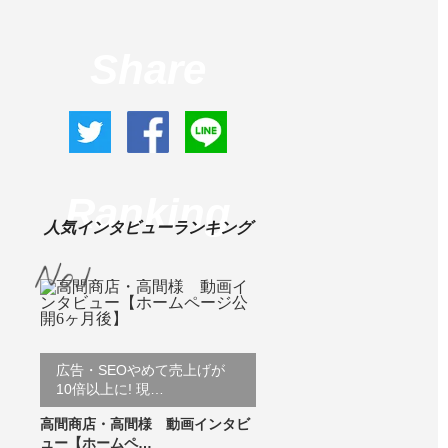
Share
Ranking
人気インタビューランキング
広告・SEOやめて売上げが
10倍以上に! 現…
高間商店・高間様 動画インタビ
ュー【ホームペ…