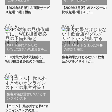
と質の向上を目…
が、サービスが…
【2026年8月版】AI面接サービ
【2026年7月版】AIアバターの
ス厳選15選 | 機能…
比較厳選7選｜AIア…
WEB集客に欠かせな
グルメサイトを使った集客
い”SEO対策” WEB集客を…
の課題と脱却…
SEO対策の見積依頼前に、
集客効果だけじゃない！飲食
WEB担当者必見の予備知…
店がグルメサイトか…
集客対策は運営しているオ
ンラインスト…
【コラム】 踏み外すと怖いオ
ンラインストアの集…