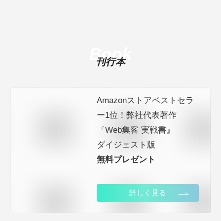
Book
刊行本
Amazonストアベストセラ
ー1位！弊社代表著作
『Web集客 実戦書』
ダイジェスト版
無料プレゼント
詳しく見る