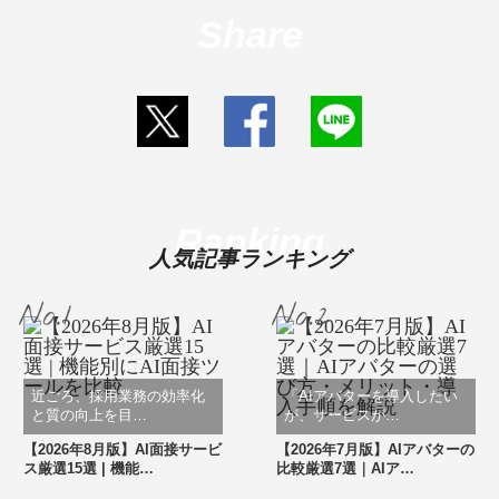
Share
Ranking
人気記事ランキング
近ごろ、採用業務の効率化
「AIアバターを導入したい
と質の向上を目…
が、サービスが…
【2026年8月版】AI面接サービ
【2026年7月版】AIアバターの
ス厳選15選 | 機能…
比較厳選7選｜AIア…