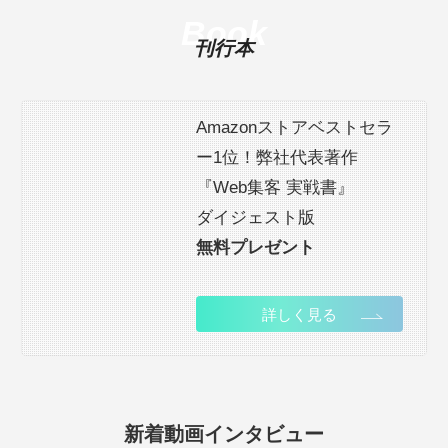
Book
刊行本
Amazonストアベストセラ
ー1位！弊社代表著作
『Web集客 実戦書』
ダイジェスト版
無料プレゼント
詳しく見る
新着動画インタビュー