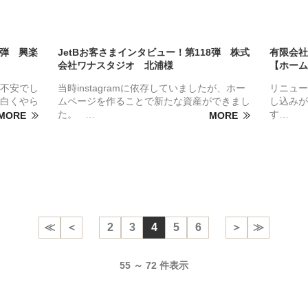
1弾 興楽
JetBお客さまインタビュー！第118弾 株式
有限会社
会社ワナスタジオ 北浦様
【ホーム
不安でし
当時instagramに依存していましたが、ホー
リニュー
白くやら
ムページを作ることで新たな資産ができまし
し込みが
た。 …
す…
MORE
MORE
≪
＜
2
3
4
5
6
＞
≫
55 ～ 72 件表示