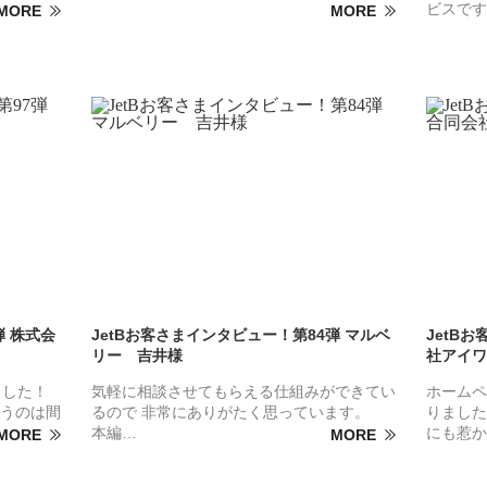
ビスです
MORE
MORE
弾 株式会
JetBお客さまインタビュー！第84弾 マルベ
JetB
リー 吉井様
社アイワ
ました！
気軽に相談させてもらえる仕組みができてい
ホームペ
うのは間
るので 非常にありがたく思っています。
りました
本編…
にも惹か
MORE
MORE