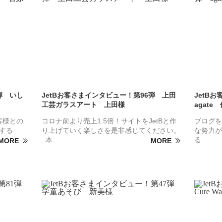
弾 いし
JetBお客さまインタビュー！第96弾 上田
JetB
工芸ガラスアート 上田様
agate
客様との
コロナ前より売上1.5倍！サイトをJetBと作
ブログを
生する
り上げていく楽しさを是非感じてください。
な努力が
本…
る …
MORE
MORE