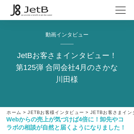
動画インタビュー
JetBお客さまインタビュー！
第125弾 合同会社4月のさかな
川田様
ホーム
>
JETBお客様インタビュー
>
JETBお客さまイン
Webからの売上が気づけば4倍に！卸先やコ
ラボの相談が自然と届くようになりました！