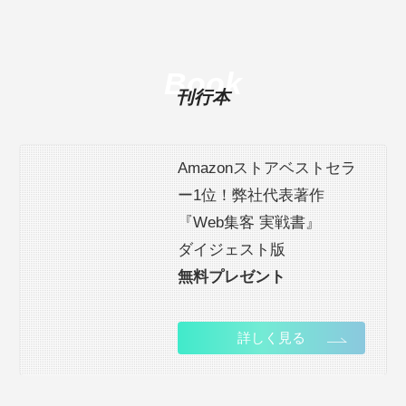
Book
刊行本
Amazonストアベストセラ
ー1位！弊社代表著作
『Web集客 実戦書』
ダイジェスト版
無料プレゼント
詳しく見る