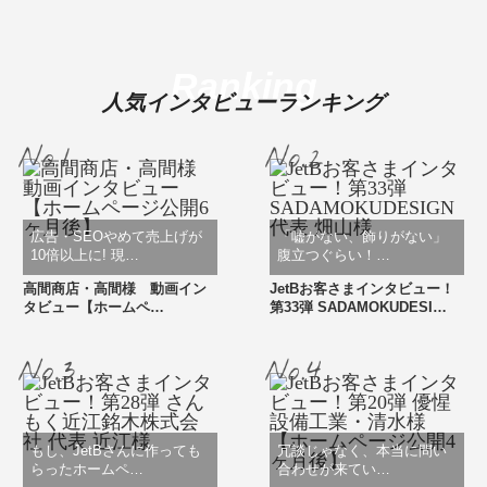
Ranking
人気インタビューランキング
広告・SEOやめて売上げが
「嘘がない、飾りがない」
10倍以上に! 現…
腹立つぐらい！…
高間商店・高間様 動画イン
JetBお客さまインタビュー！
タビュー【ホームペ…
第33弾 SADAMOKUDESI…
もし、JetBさんに作っても
冗談じゃなく、本当に問い
らったホームペ…
合わせが来てい…