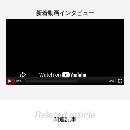
新着動画インタビュー
動
画
プ
レ
ー
ヤ
ー
00:00
04:45
Related article
関連記事