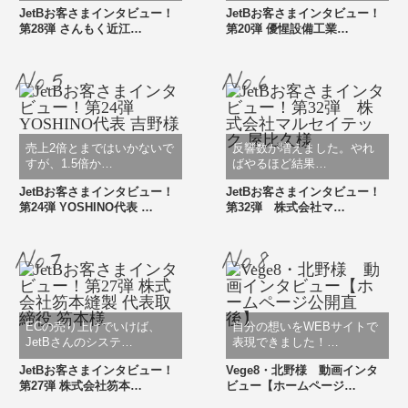
JetBお客さまインタビュー！
JetBお客さまインタビュー！
第28弾 さんもく近江…
第20弾 優惺設備工業…
売上2倍とまではいかないで
反響数が増えました。やれ
すが、1.5倍か…
ばやるほど結果…
JetBお客さまインタビュー！
JetBお客さまインタビュー！
第24弾 YOSHINO代表 …
第32弾 株式会社マ…
ECの売り上げでいけば、
自分の想いをWEBサイトで
JetBさんのシステ…
表現できました！…
JetBお客さまインタビュー！
Vege8・北野様 動画インタ
第27弾 株式会社笏本…
ビュー【ホームページ…