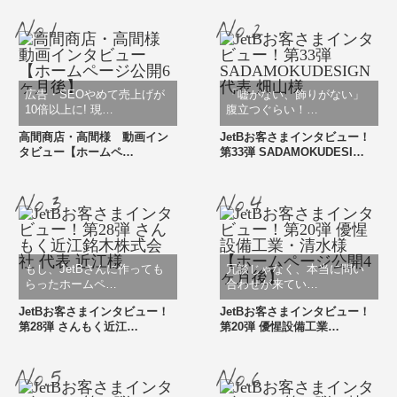
広告・SEOやめて売上げが
「嘘がない、飾りがない」
10倍以上に! 現…
腹立つぐらい！…
高間商店・高間様 動画イン
JetBお客さまインタビュー！
タビュー【ホームペ…
第33弾 SADAMOKUDESI…
もし、JetBさんに作っても
冗談じゃなく、本当に問い
らったホームペ…
合わせが来てい…
JetBお客さまインタビュー！
JetBお客さまインタビュー！
第28弾 さんもく近江…
第20弾 優惺設備工業…