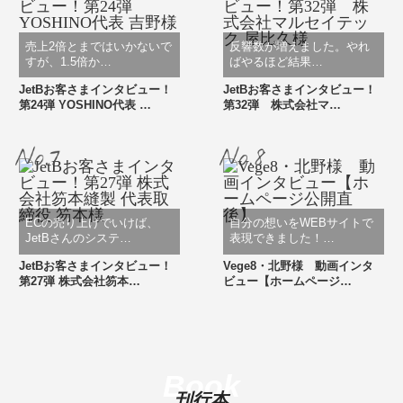
売上2倍とまではいかないで
反響数が増えました。やれ
すが、1.5倍か…
ばやるほど結果…
JetBお客さまインタビュー！
JetBお客さまインタビュー！
第24弾 YOSHINO代表 …
第32弾 株式会社マ…
ECの売り上げでいけば、
自分の想いをWEBサイトで
JetBさんのシステ…
表現できました！…
JetBお客さまインタビュー！
Vege8・北野様 動画インタ
第27弾 株式会社笏本…
ビュー【ホームページ…
Book
刊行本