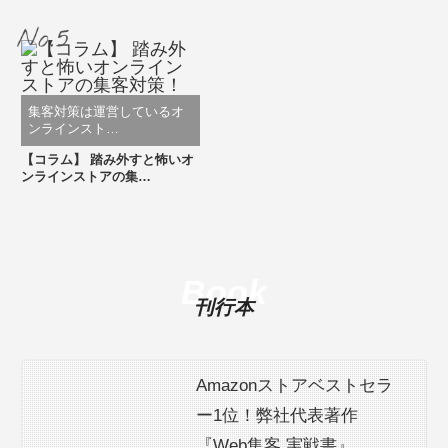
集客対策は運営しているオ
ンラインスト…
【コラム】 踏み外すと怖いオ
ンラインストアの集…
Book
刊行本
Amazonストアベストセラ
ー1位！弊社代表著作
『Web集客 実戦書』