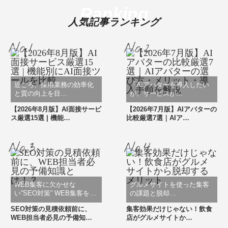
Ranking
人気記事ランキング
近ごろ、採用業務の効率化
「AIアバターを導入したい
と質の向上を目…
が、サービスが…
【2026年8月版】AI面接サービ
【2026年7月版】AIアバターの
ス厳選15選 | 機能…
比較厳選7選｜AIア…
WEB集客に欠かせな
グルメサイトを使った集客
い”SEO対策” WEB集客を…
の課題と脱却…
SEO対策の見積依頼前に、
集客効果だけじゃない！飲食
WEB担当者必見の予備知…
店がグルメサイトか…