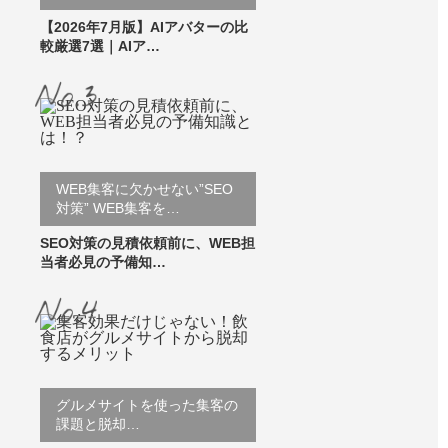
【2026年7月版】AIアバターの比
較厳選7選｜AIア…
WEB集客に欠かせない”SEO
対策” WEB集客を…
SEO対策の見積依頼前に、WEB担
当者必見の予備知…
グルメサイトを使った集客の
課題と脱却…