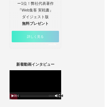
ー1位！弊社代表著作
『Web集客 実戦書』
ダイジェスト版
無料プレゼント
詳しく見る
新着動画インタビュー
動
画
プ
レ
ー
ヤ
ー
00:00
04:45