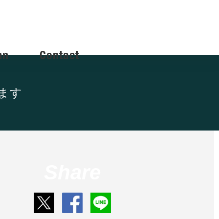
mn
Contact
ます
Share