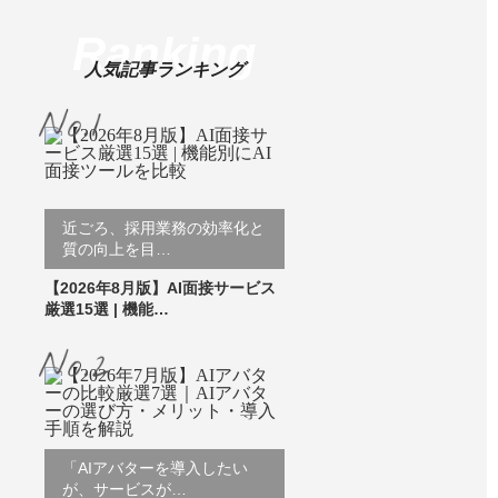
Ranking
人気記事ランキング
近ごろ、採用業務の効率化と
質の向上を目…
【2026年8月版】AI面接サービス
厳選15選 | 機能…
「AIアバターを導入したい
が、サービスが…