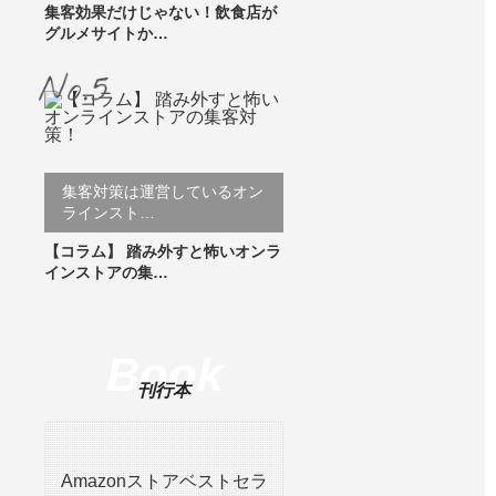
集客効果だけじゃない！飲食店が
グルメサイトか…
集客対策は運営しているオン
ラインスト…
【コラム】 踏み外すと怖いオンラ
インストアの集…
Book
刊行本
Amazonストアベストセラ