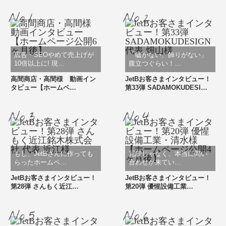
広告・SEOやめて売上げが
「嘘がない、飾りがない」
10倍以上に! 現…
腹立つぐらい！…
高間商店・高間様 動画イン
JetBお客さまインタビュー！
タビュー【ホームペ…
第33弾 SADAMOKUDESI…
もし、JetBさんに作っても
冗談じゃなく、本当に問い
らったホームペ…
合わせが来てい…
JetBお客さまインタビュー！
JetBお客さまインタビュー！
第28弾 さんもく近江…
第20弾 優惺設備工業…