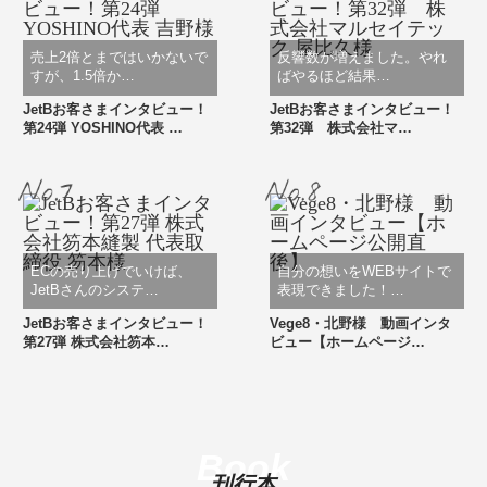
売上2倍とまではいかないで
反響数が増えました。やれ
すが、1.5倍か…
ばやるほど結果…
JetBお客さまインタビュー！
JetBお客さまインタビュー！
第24弾 YOSHINO代表 …
第32弾 株式会社マ…
ECの売り上げでいけば、
自分の想いをWEBサイトで
JetBさんのシステ…
表現できました！…
JetBお客さまインタビュー！
Vege8・北野様 動画インタ
第27弾 株式会社笏本…
ビュー【ホームページ…
Book
刊行本