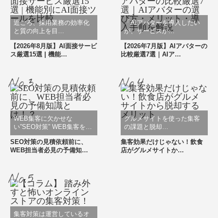
近ごろ、採用業務の効率化
「AIアバターを導入したい
と質の向上を目…
が、サービスが…
【2026年8月版】AI面接サービ
【2026年7月版】AIアバターの
ス厳選15選 | 機能…
比較厳選7選｜AIア…
WEB集客に欠かせな
グルメサイトを使った集客
い”SEO対策” WEB集客を…
の課題と脱却…
SEO対策の見積依頼前に、
集客効果だけじゃない！飲食
WEB担当者必見の予備知…
店がグルメサイトか…
集客対策は運営しているオ