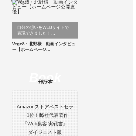
自分の想いをWEBサイトで
表現できました！…
Vege8・北野様 動画インタビュ
ー【ホームページ…
Book
刊行本
Amazonストアベストセラ
ー1位！弊社代表著作
『Web集客 実戦書』
ダイジェスト版