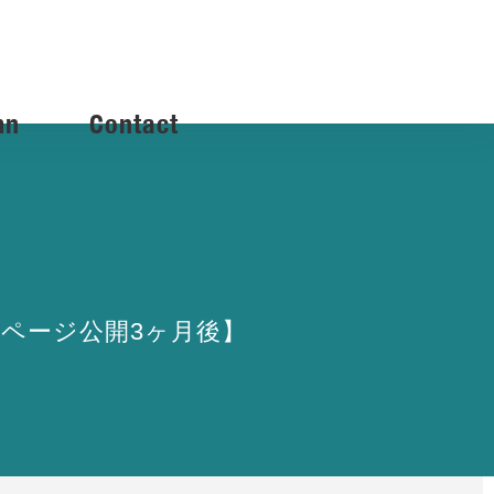
mn
Contact
ムページ公開3ヶ月後】