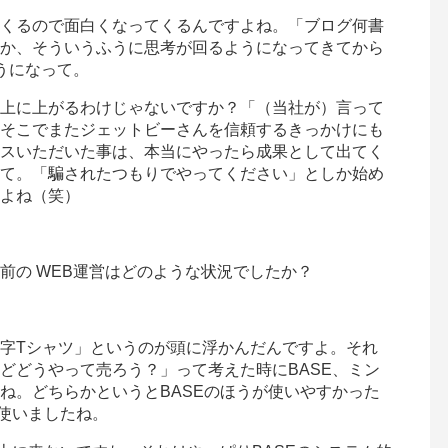
くるので面白くなってくるんですよね。「ブログ何書
か、そういうふうに思考が回るようになってきてから
うになって。
上に上がるわけじゃないですか？「（当社が）言って
そこでまたジェットビーさんを信頼するきっかけにも
スいただいた事は、本当にやったら成果として出てく
て。「騙されたつもりでやってください」としか始め
よね（笑）
前の WEB運営はどのような状況でしたか？
字Tシャツ」というのが頭に浮かんだんですよ。それ
どどうやって売ろう？」って考えた時にBASE、ミン
ね。どちらかというとBASEのほうが使いやすかった
を使いましたね。