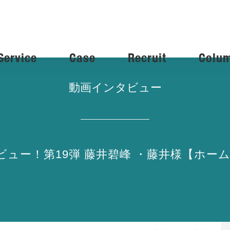
Service
Case
Recruit
Colu
動画インタビュー
タビュー！第19弾 藤井碧峰 ・藤井様【ホー