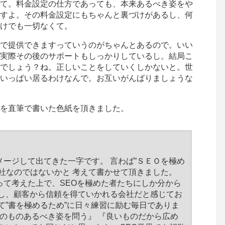
て。料金設定の仕方であっても、本来あるべき姿をや
すよ。その料金設定にもちゃんと裏づけがあるし、何
けでも一切なくて。
で提供できますっていうのがちゃんとあるので。いい
実際その後のサポートもしっかりしているし。結局こ
でしょう？ね。正しいことをしていくしかないと。世
いっぱい居るわけなんで。お互いがんばりましょうな
を直筆で書いた色紙を頂きました。
イメージして出てきた一字です。 言わば”ＳＥＯを極め
社なのではないかと 考えて書かせて頂きました。
って考えた上で、SEOを極めた者たちにしか分から
供し、顧客から信頼を得ていかれる会社だと感じてお
て”書を極めるため”に日々練習に励む毎日でありま
そのものあるべき姿を問う』 『良いものだから広め