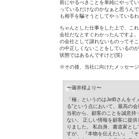
前にやるべきことを単純にやってい
っているだけなのかなぁと思うんで
も相手を騙そうとしてやっているわ
ちゃんとした仕事をした上で、これ
会社だなとすぐわかったんですよ。
の会社として譲れないものってそこ
の中正しくないことをしているのが
状態ではあるんですけど(笑)
※その後、当社に向けたメッセージ
〜藤井様より〜
「極」というのはJetBさんを
る”という点において、最高の会
当初から、顧客のことを誠意持
ない、 正しい情報を顧客に提
りました。 私自身、書道家とし
すが、 『本物を伝えたい』 『