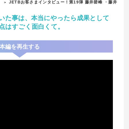
JETBお客さまインタビュー！第19弾 藤井碧峰 ・藤井
>
いた事は、本当にやったら成果として
点はすごく面白くて。
本編を再生する