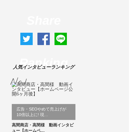
Share
Ranking
人気インタビューランキング
広告・SEOやめて売上げが
10倍以上に! 現…
高間商店・高間様 動画インタビ
ュー【ホームペ…