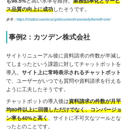
も98.5%
と高い水準を維持。
業務効率化とサービ
ス品質の向上に成功
したそうです。
参考：
https://chatbot.userlocal.jp/document/casestudy/benefit-one/
事例2：カツデン株式会社
サイトリニューアル後に資料請求の件数が半減し
てしまったという課題に対してチャットボットを
導入。
サイト上に常時表示されるチャットボット
で、ユーザーがいつでも質問や資料請求を行える
ように工夫したそうです。
チャットボットの導入後は
資料請求の件数が月平
均80件以上に回復しただけでなく、コンバージョ
ン率も40%と高く
、サイトに不可欠なツールとな
ったとのことです。