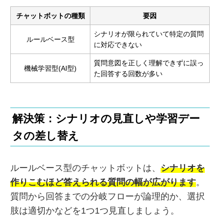
チャットボットの種類
要因
シナリオが限られていて特定の質問
ルールベース型
に対応できない
質問意図を正しく理解できずに誤っ
機械学習型(AI型)
た回答する回数が多い
解決策：シナリオの見直しや学習デー
タの差し替え
ルールベース型のチャットボットは、
シナリオを
作りこむほど答えられる質問の幅が広がります
。
質問から回答までの分岐フローが論理的か、選択
肢は適切かなどを1つ1つ見直しましょう。